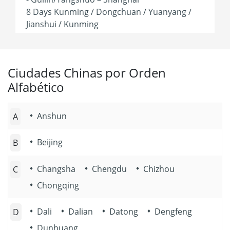
8 Days Kunming / Dongchuan / Yuanyang /
Jianshui / Kunming
Ciudades Chinas por Orden
Alfabético
Anshun
A
Beijing
B
Changsha
Chengdu
Chizhou
C
Chongqing
Dali
Dalian
Datong
Dengfeng
D
Dunhuang