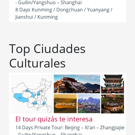
- Guilin/Yangshuo – Shanghai
8 Days Kunming / Dongchuan / Yuanyang /
Jianshui / Kunming
Top Ciudades
Culturales
Tibet
Pingyao
Dunhuang
Guizhou
Fujian
El tour quizás te interesa
14 Days Private Tour: Beijing – Xi’an – Zhangjiajie
- Guilin/Yangshuo – Shanghai