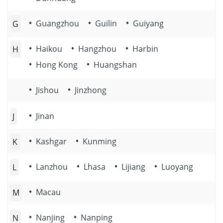
Guangzhou
Guilin
Guiyang
G
Haikou
Hangzhou
Harbin
H
Hong Kong
Huangshan
Jishou
Jinzhong
Jinan
J
Kashgar
Kunming
K
Lanzhou
Lhasa
Lijiang
Luoyang
L
Macau
M
Nanjing
Nanping
N