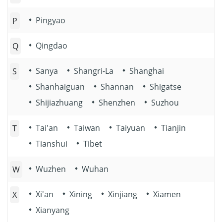
Pingyao
P
Qingdao
Q
Sanya
Shangri-La
Shanghai
S
Shanhaiguan
Shannan
Shigatse
Shijiazhuang
Shenzhen
Suzhou
Tai'an
Taiwan
Taiyuan
Tianjin
T
Tianshui
Tibet
Wuzhen
Wuhan
W
Xi'an
Xining
Xinjiang
Xiamen
X
Xianyang