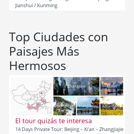
Jianshui / Kunming
Top Ciudades con
Paisajes Más
Hermosos
Zhangjiaje
Guilin
Huangshan
Hangzhou
Yunnan
El tour quizás te interesa
14 Days Private Tour: Beijing – Xi’an – Zhangjiajie