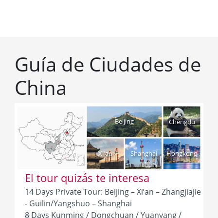
Guía de Ciudades de
China
Beijing
Chengdu
Xi'an
Shanghai
Hongkong
El tour quizás te interesa
14 Days Private Tour: Beijing – Xi’an – Zhangjiajie
- Guilin/Yangshuo – Shanghai
8 Days Kunming / Dongchuan / Yuanyang /