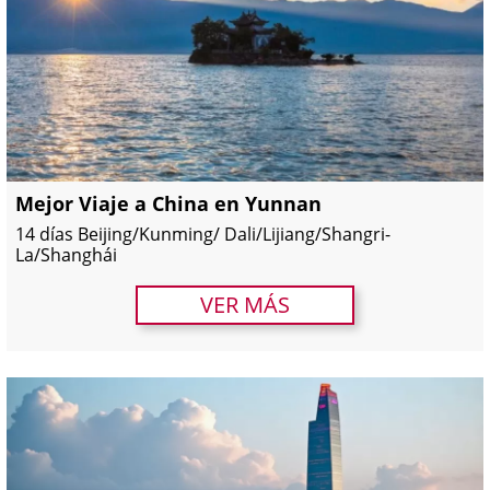
Mejor Viaje a China en Yunnan
14 días Beijing/Kunming/ Dali/Lijiang/Shangri-
La/Shanghái
VER MÁS