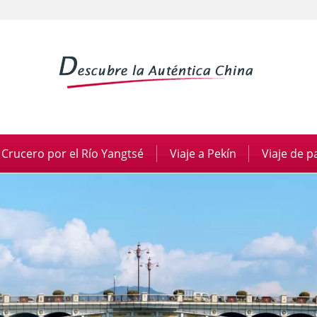
Crucero por el Río Yangtsé
|
Viaje a Pekín
|
Viaje de 