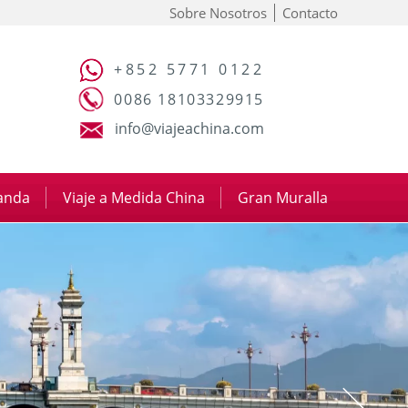
Sobre Nosotros
Contacto
+852 5771 0122
0086 18103329915
info@viajeachina.com
panda
|
Viaje a Medida China
|
Gran Muralla