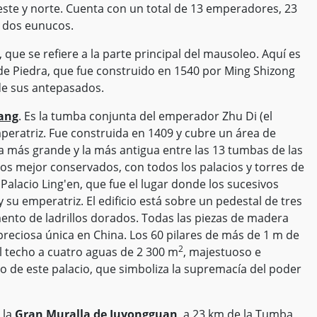
este y norte. Cuenta con un total de 13 emperadores, 23
y dos eunucos.
, que se refiere a la parte principal del mausoleo. Aquí es
de Piedra, que fue construido en 1540 por Ming Shizong
de sus antepasados.
ang
. Es la tumba conjunta del emperador Zhu Di (el
peratriz. Fue construida en 1409 y cubre un área de
 la más grande y la más antigua entre las 13 tumbas de las
os mejor conservados, con todos los palacios y torres de
 Palacio Ling'en, que fue el lugar donde los sucesivos
u emperatriz. El edificio está sobre un pedestal de tres
ento de ladrillos dorados. Todas las piezas de madera
eciosa única en China. Los 60 pilares de más de 1 m de
2
l techo a cuatro aguas de 2 300 m
, majestuoso e
jo de este palacio, que simboliza la supremacía del poder
 la
Gran Muralla de Juyongguan
, a 23 km de la Tumba