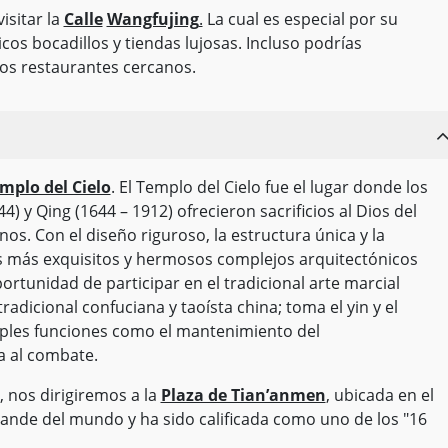
isitar la
Calle
Wangfujing
.
La cual es especial por su
icos bocadillos y tiendas lujosas. Incluso podrías
os restaurantes cercanos.
mplo del Cielo
. El Templo del Cielo fue el lugar donde los
) y Qing (1644 – 1912) ofrecieron sacrificios al Dios del
anos. Con el diseño riguroso, la estructura única y la
os más exquisitos y hermosos complejos arquitectónicos
ortunidad de participar en el tradicional arte marcial
a tradicional confuciana y taoísta china; toma el yin y el
iples funciones como el mantenimiento del
ia al combate.
 nos dirigiremos a la
Plaza de Tian’anmen
, ubicada en el
grande del mundo y ha sido calificada como uno de los "16