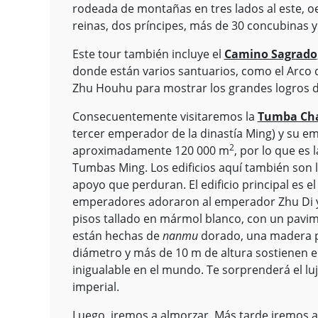
rodeada de montañas en tres lados al este, o
reinas, dos príncipes, más de 30 concubinas 
Este tour también incluye el
Camino Sagrado
donde están varios santuarios, como el Arco 
Zhu Houhu para mostrar los grandes logros 
Consecuentemente visitaremos la
Tumba Ch
tercer emperador de la dinastía Ming) y su em
2
aproximadamente 120 000 m
, por lo que es
Tumbas Ming. Los edificios aquí también son l
apoyo que perduran. El edificio principal es el
emperadores adoraron al emperador Zhu Di y s
pisos tallado en mármol blanco, con un pavim
están hechas de
nanmu
dorado, una madera pr
diámetro y más de 10 m de altura sostienen e
inigualable en el mundo. Te sorprenderá el lu
imperial.
Luego, iremos a almorzar. Más tarde iremos a