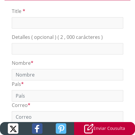
Title
*
Detalles ( opcional ) ( 2 , 000 carácteres )
Nombre
*
País
*
Correo
*
Enviar Cousulta
Términos con
*
son campos obligatorios