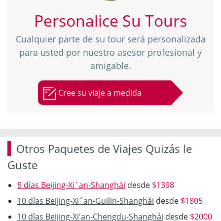
Personalice Su Tours
Cualquier parte de su tour será personalizada
para usted por nuestro asesor profesional y
amigable.
Cree su viaje a medida
Otros Paquetes de Viajes Quizás le
Guste
8 días Beijing-Xi´an-Shanghái
desde
$1398
10 días Beijing-Xi´an-Guilin-Shanghái
desde
$1805
10 días Beijing-Xi'an-Chengdu-Shanghái
desde
$2000