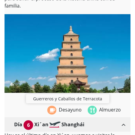
familia.
Guerreros y Caballos de Terracota
Desayuno
Almuerzo
Día
Xi´an
Shanghái
6