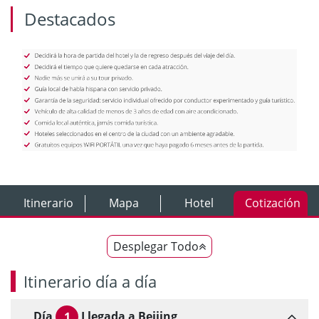
Destacados
Itinerario
Mapa
Hotel
Cotización
Desplegar Todo
Itinerario día a día
Día
Llegada a Beijing
1