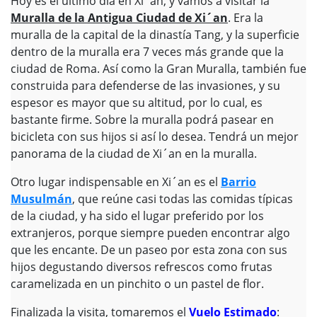
Hoy es el último día en Xi´an, y vamos a visitar la
Muralla de la Antigua Ciudad de Xi´an
. Era la
muralla de la capital de la dinastía Tang, y la superficie
dentro de la muralla era 7 veces más grande que la
ciudad de Roma. Así como la Gran Muralla, también fue
construida para defenderse de las invasiones, y su
espesor es mayor que su altitud, por lo cual, es
bastante firme. Sobre la muralla podrá pasear en
bicicleta con sus hijos si así lo desea. Tendrá un mejor
panorama de la ciudad de Xi´an en la muralla.
Otro lugar indispensable en Xi´an es el
Barrio
Musulmán
, que reúne casi todas las comidas típicas
de la ciudad, y ha sido el lugar preferido por los
extranjeros, porque siempre pueden encontrar algo
que les encante. De un paseo por esta zona con sus
hijos degustando diversos refrescos como frutas
caramelizada en un pinchito o un pastel de flor.
Finalizada la visita, tomaremos el
Vuelo Estimado
: