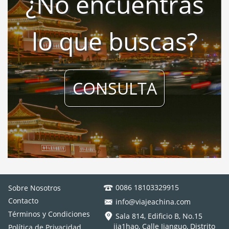
¿No encuentras
lo que buscas?
CONSULTA
0086 18103329915
Sobre Nosotros
Contacto
info@viajeachina.com
Términos y Condiciones
Sala 814, Edificio B, No.15
jia1hao, Calle Jianguo, Distrito
Política de Privacidad