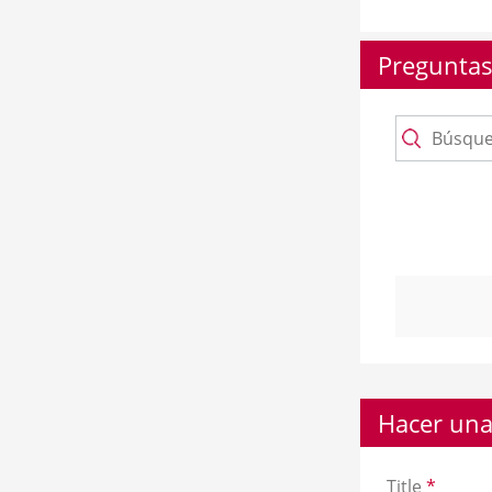
Preguntas
Hacer una
Title
*