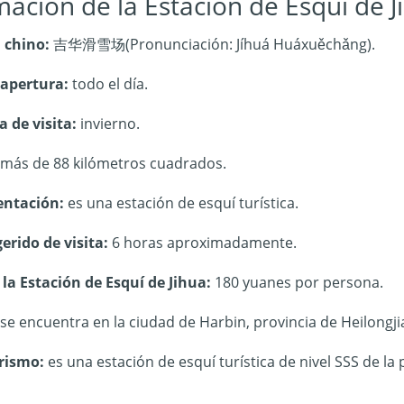
mación de la Estación de Esquí de J
 chino:
吉华滑雪场(Pronunciación: Jíhuá Huáxuěchǎng).
 apertura:
t
odo el día.
 de visita:
invierno.
más de 88 kilómetros cuadrados.
entación:
es una estación de esquí turística.
rido de visita:
6 horas aproximadamente.
la Estación de Esquí de Jihua:
180 yuanes por persona.
se encuentra en la ciudad de Harbin, provincia de Heilongji
urismo:
es una estación de esquí turística de nivel SSS de la 