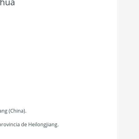
ihua
ang (China).
provincia de Heilongjiang.