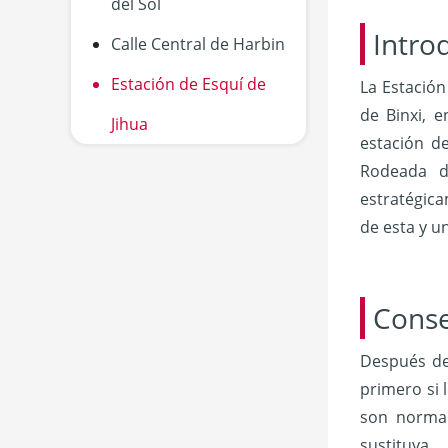
del Sol
Intro
Calle Central de Harbin
Estación de Esquí de
La Estación
de Binxi, 
Jihua
estación de
Rodeada d
estratégica
de esta y u
Conse
Después de
primero si 
son normal
sustituya.