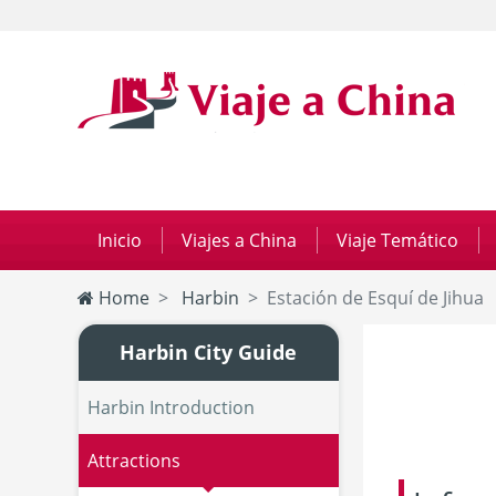
Inicio
|
Viajes a China
|
Viaje Temático
|
Home
Harbin
Estación de Esquí de Jihua
Harbin City Guide
Harbin Introduction
Attractions