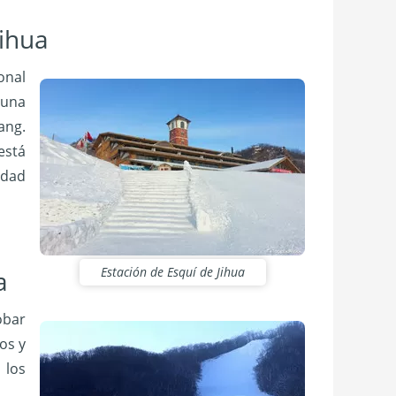
Jihua
onal
 una
ang.
está
idad
Estación de Esquí de Jihua
a
obar
os y
 los