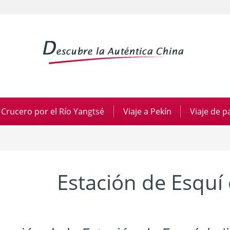
Crucero por el Río Yangtsé
|
Viaje a Pekín
|
Viaje de 
Estación de Esquí 