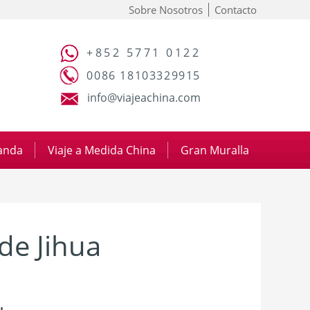
Sobre Nosotros
Contacto
+852 5771 0122
0086 18103329915
info@viajeachina.com
panda
|
Viaje a Medida China
|
Gran Muralla
de Jihua