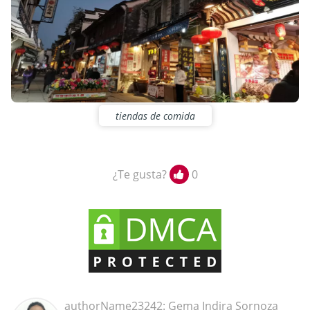
tiendas de comida
¿Te gusta?
0
authorName23242: Gema Indira Sornoza