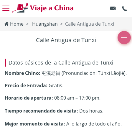
Home
Huangshan
Calle Antigua de Tunxi
Calle Antigua de Tunxi
Datos básicos de la Calle Antigua de Tunxi
Nombre Chino:
屯溪老街 (Pronunciaci
ón:
Túnxī Lǎojiē).
Precio de Entrada:
Gratis.
Horario de apertura:
08:00 am – 17:00 pm.
Tiempo recomendado de visita:
D
os horas.
Mejor momento de visita:
A lo largo de t
odo el año.