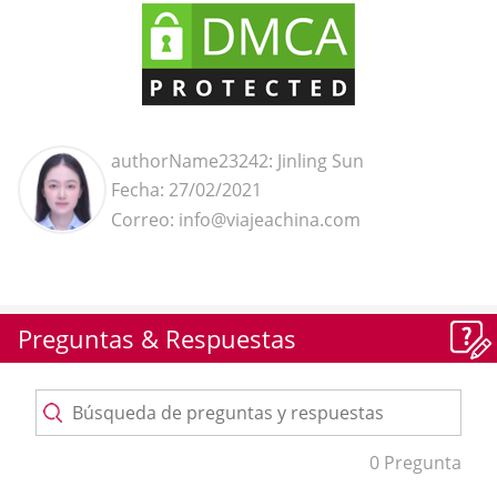
authorName23242: Jinling Sun
Fecha: 27/02/2021
Correo: info@viajeachina.com
Preguntas & Respuestas
0 Pregunta