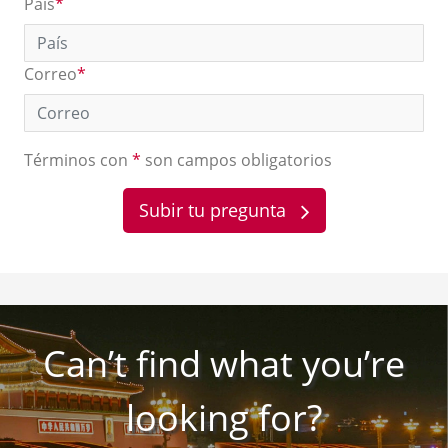
País
*
Correo
*
Términos con
*
son campos obligatorios
Subir tu pregunta
Can’t find what you’re
looking for?