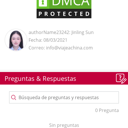
authorName23242: Jinling Sun
Fecha: 08/03/2021
Correo: info@viajeachina.com
Preguntas & Respuestas
0 Pregunta
Sin preguntas