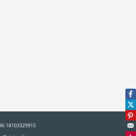
facebook
twitter
pinterest
86 18103329915
correo