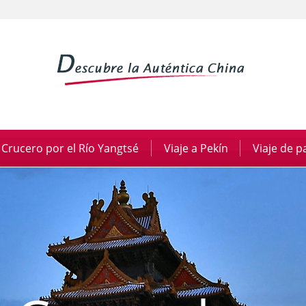
Crucero por el Río Yangtsé
|
Viaje a Pekín
|
Viaje de 