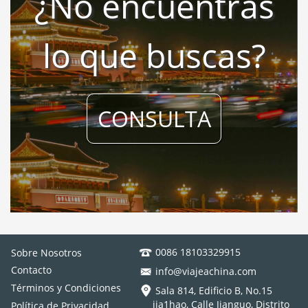
¿No encuentras
lo que buscas?
CONSULTA
0086 18103329915
Sobre Nosotros
Contacto
info@viajeachina.com
Términos y Condiciones
Sala 814, Edificio B, No.15
jia1hao, Calle Jianguo, Distrito
Política de Privacidad