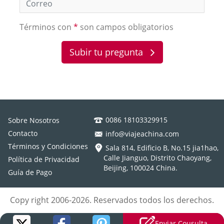
Términos con
*
son campos obligatorios
Subir tu pregunta
0086 18103329915
Sobre Nosotros
Contacto
info@viajeachina.com
Términos y Condiciones
Sala 814, Edificio B, No.15 jia1hao,
Calle Jianguo, Distrito Chaoyang,
Política de Privacidad
Beijing, 100024 China.
Guía de Pago
Copy right 2006-2026. Reservados todos los derechos.
Enviar Cousulta