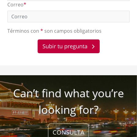
Correo
*
Términos con
*
son campos obligatorios
Subir tu pregunta
Can’t find what you’re
looking for?
CONSULTA