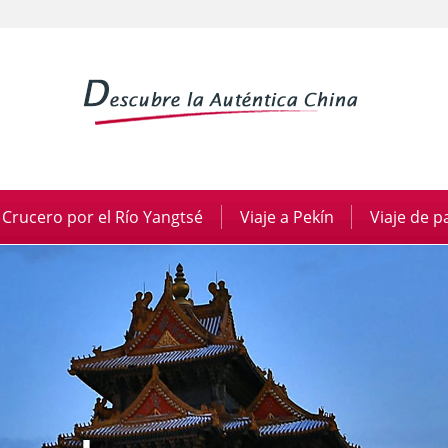
Crucero por el Río Yangtsé
|
Viaje a Pekín
|
Viaje de 