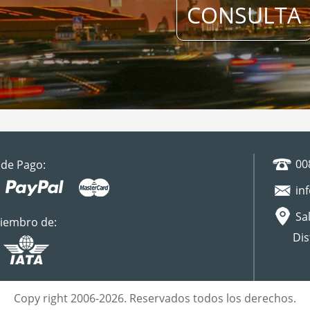
CONSULTA
00
de Pago:
in
Sal
iembro de:
Dis
Copy right 2006-2026. Reservados todos los derechos.