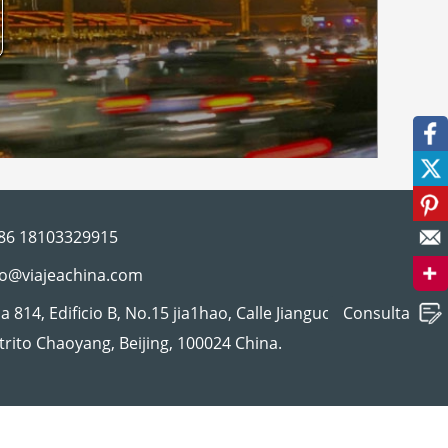
facebook
twitter
pinterest
86 18103329915
correo
fo@viajeachina.com
a 814, Edificio B, No.15 jia1hao, Calle Jianguo,
Consulta
trito Chaoyang, Beijing, 100024 China.