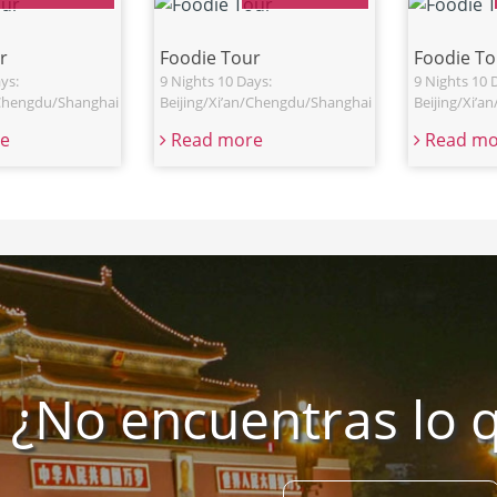
r
Foodie Tour
Foodie To
ys:
9 Nights 10 Days:
9 Nights 10 
/Chengdu/Shanghai
Beijing/Xi’an/Chengdu/Shanghai
Beijing/Xi’
e
Read more
Read mo
¿No encuentras lo 