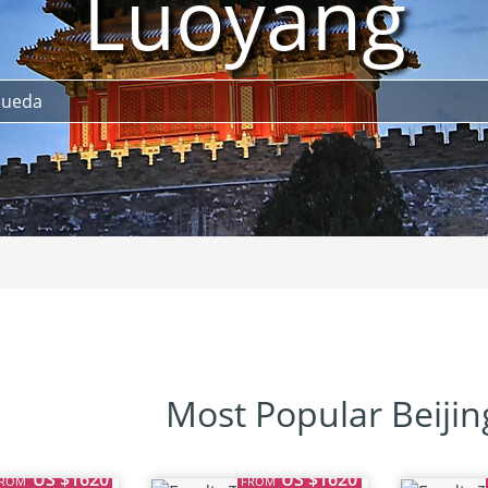
Luoyang
Most Popular Beijin
US $1620
US $1620
FROM
FROM