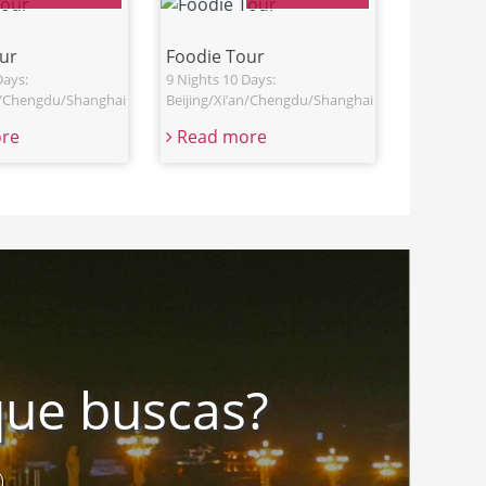
ur
Foodie Tour
Days:
9 Nights 10 Days:
an/Chengdu/Shanghai
Beijing/Xi’an/Chengdu/Shanghai
re
Read more
que buscas?