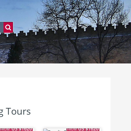
g Tours
US $1620
US $1620
FROM
FROM