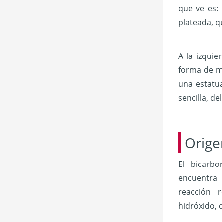
que ve es:
plateada, q
A la izqui
forma de me
una estatua
sencilla, de
Orige
El bicarb
encuentra
reacción 
hidróxido, 