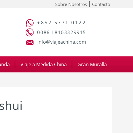
Sobre Nosotros
Contacto
+852 5771 0122
0086 18103329915
info@viajeachina.com
panda
|
Viaje a Medida China
|
Gran Muralla
shui