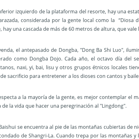
inferior izquierdo de la plataforma del resorte, hay una est
razada, considerada por la gente local como la “Diosa de
ge, hay una cascada de más de 60 metros de altura, que vale 
yenda, el antepasado de Dongba, "Dong Ba Shi Luo", ilumin
erado como Dongba Dojo. Cada año, el octavo día del se
tanos, naxi, yi, bai, lisu y otros grupos étnicos locales tie
de sacrificio para entretener a los dioses con cantos y baile
especta a la mayoría de la gente, es mejor contemplar el ma
ía de la vida que hacer una peregrinación al "Lingdong".
Baishui se encuentra al pie de las montañas cubiertas de n
 condado de Shangri-La. Cuando trepa por las montañas y ll