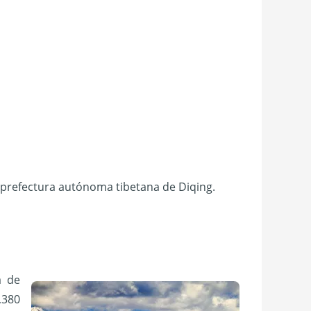
 prefectura autónoma tibetana de Diqing.
a de
,380