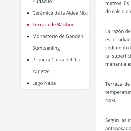
Pudacuo
metros. Es 
de calcio e
Cerámica de la Aldea Nixi
Terraza de Baishui
La razón de
Monasterio de Ganden
es irradia
sedimento 
Sumtsenling
la superfi
Primera Curva del Río
manantiale
Yangtze
Lago Napa
Terraza de
temperatura
Naxi.
Según las i
antepasado 