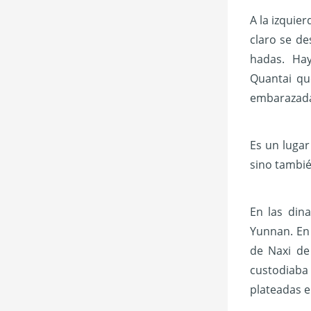
A la izquier
claro se de
hadas. Ha
Quantai qu
embarazad
Es un lugar
sino tambié
En las dina
Yunnan. En 
de Naxi de
custodiaba 
plateadas en