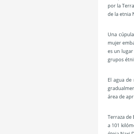
por la Terra
de la etnia 
Una cúpula 
mujer embar
es un lugar
grupos étni
El agua de 
gradualmen
área de apr
Terraza de 
a 101 kilóm
étnia Naxi 