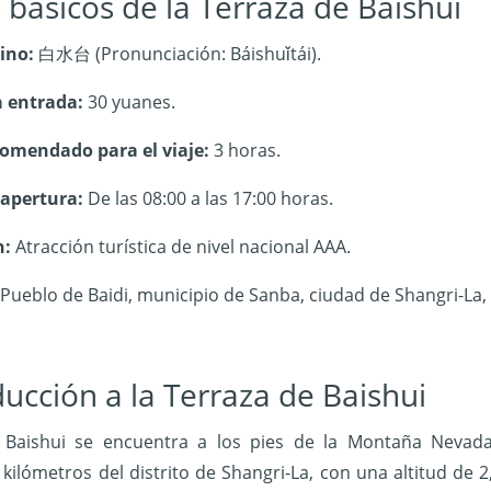
 básicos de la Terraza de Baishui
ino:
白水台 (Pronunciación: Báishuǐtái).
a entrada:
30 yuanes.
omendado para el viaje:
3 horas.
 apertura
:
D
e las 08:00 a las 17:00 horas.
n:
Atracción turística de nivel nacional AAA.
Pueblo de Baidi, municipio de Sanba, ciudad de Shangri-La,
ducción a la Terraza de Baishui
 Baishui se encuentra a los pies de la Montaña Nevad
kilómetros del distrito de Shangri-La, con una altitud de 2