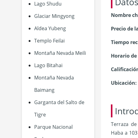
Datos
Lago Shudu
Nombre ch
Glaciar Mingyong
Aldea Yubeng
Precio de l
Templo Feilai
Tiempo rec
Montaña Nevada Meili
Horario de
Lago Bitahai
Calificació
Montaña Nevada
Ubicación:
Baimang
Garganta del Salto de
Intro
Tigre
Terraza de
Parque Nacional
Haba a 103 