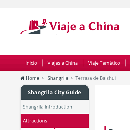
Inicio
|
Viajes a China
|
Viaje Temático
|
Home
Shangrila
Terraza de Baishui
Shangrila City Guide
Shangrila Introduction
Attractions