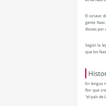
El octavo d
gente Naxi.
dioses por
Según la le
que los Naxi
Histo
En lengua n
flor que cr
"el país de 