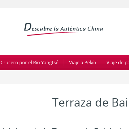
Crucero por el Río Yangtsé
|
Viaje a Pekín
|
Viaje de 
Terraza de Bai