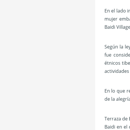
En el lado 
mujer emba
Baidi Villa
Según la le
fue consid
étnicos tibe
actividades 
En lo que r
de la alegr
Terraza de 
Baidi en el