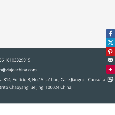
facebook
twitter
pinterest
86 18103329915
correo
fo@viajeachina.com
a 814, Edificio B, No.15 jia1hao, Calle Jianguo,
Consulta
trito Chaoyang, Beijing, 100024 China.