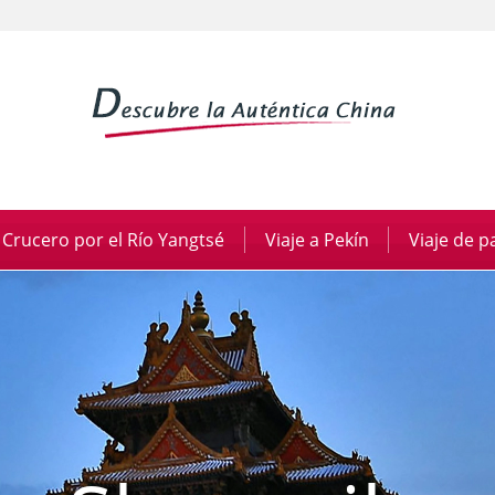
Crucero por el Río Yangtsé
|
Viaje a Pekín
|
Viaje de 