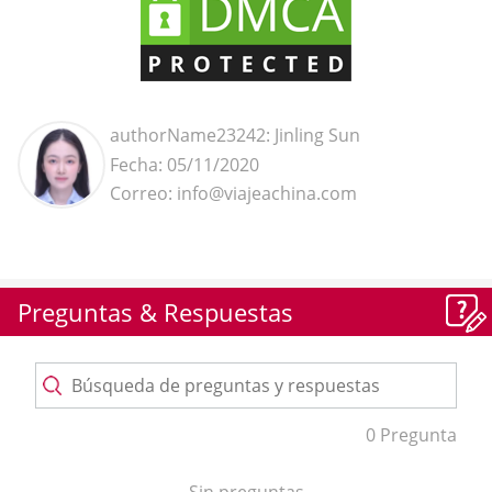
authorName23242: Jinling Sun
Fecha: 05/11/2020
Correo: info@viajeachina.com
Preguntas & Respuestas
0 Pregunta
Sin preguntas