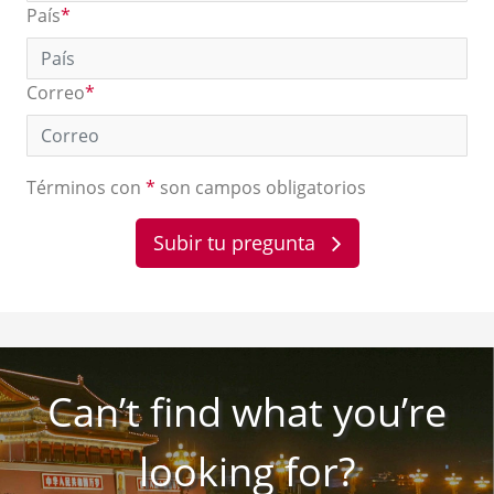
País
*
Correo
*
Términos con
*
son campos obligatorios
Subir tu pregunta
Can’t find what you’re
looking for?