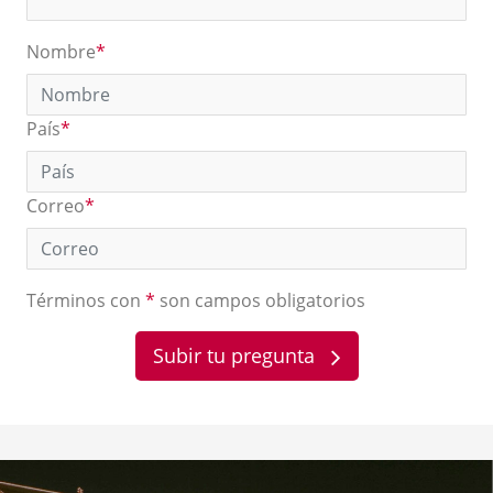
Nombre
*
País
*
Correo
*
Términos con
*
son campos obligatorios
Subir tu pregunta