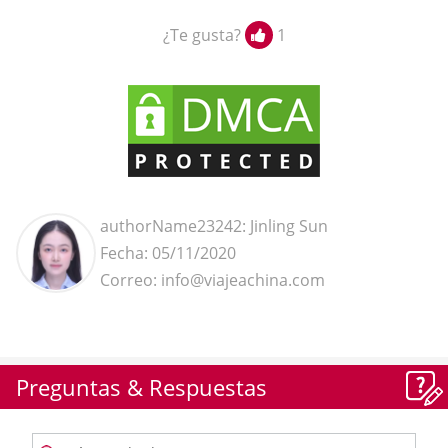
¿Te gusta?
1
authorName23242: Jinling Sun
Fecha: 05/11/2020
Correo: info@viajeachina.com
Preguntas & Respuestas