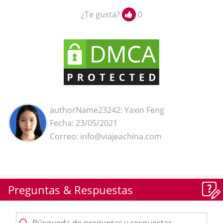
¿Te gusta?
0
authorName23242: Yaxin Feng
Fecha: 23/05/2021
Correo: info@viajeachina.com
Preguntas & Respuestas