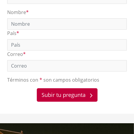
Nombre
*
País
*
Correo
*
Términos con
*
son campos obligatorios
Subir tu pregunta