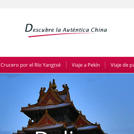
Crucero por el Río Yangtsé
|
Viaje a Pekín
|
Viaje de 