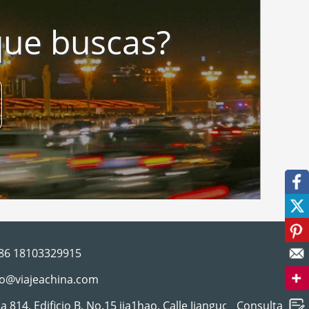
que buscas?
facebook
twitter
pinterest
86 18103329915
correo
fo@viajeachina.com
a 814, Edificio B, No.15 jia1hao, Calle Jianguo,
Consulta