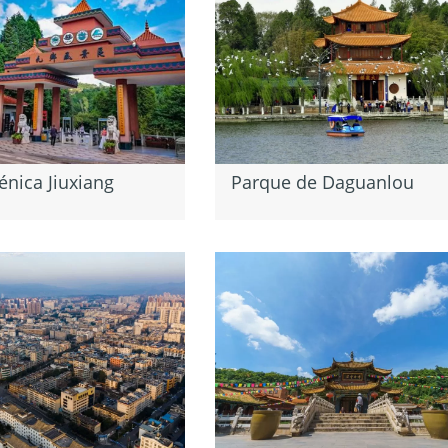
énica Jiuxiang
Parque de Daguanlou