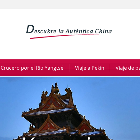
Crucero por el Río Yangtsé
|
Viaje a Pekín
|
Viaje de 