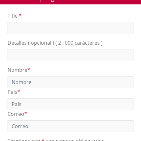
Title
*
Detalles ( opcional ) ( 2 , 000 carácteres )
Nombre
*
País
*
Correo
*
Términos con
*
son campos obligatorios