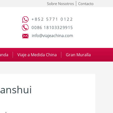
Sobre Nosotros
Contacto
+852 5771 0122
0086 18103329915
info@viajeachina.com
panda
|
Viaje a Medida China
|
Gran Muralla
ianshui