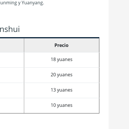
Kunming y Yuanyang.
anshui
Precio
18 yuanes
20 yuanes
13 yuanes
10 yuanes