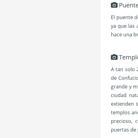
Puente
El puente 
ya que las 
hace una br
Templo
A tan solo 
de Confucio
grande y me
ciudad nat
extienden s
templos an
precioso, 
puertas de 