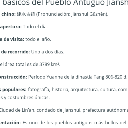
 básicos del Pueblo Antuguo Jiansh
 chino:
建水古镇 (Pronunciación: Jiànshuǐ Gǔzhèn).
 apertura:
Todo el día.
 de visita:
todo el año.
 de recorrido:
Uno a dos días.
el área total es de 3789 km².
onstrucción:
Período Yuanhe de la dinastía Tang 806-820 d.
s populares:
fotografía, historia, arquitectura, cultura, com
es y costumbres únicas.
Ciudad de Lin’an, condado de Jianshui, prefectura autónoma
entación:
Es uno de los pueblos antiguos más bellos del