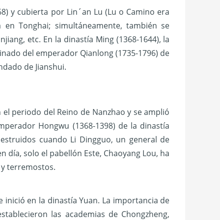
368) y cubierta por Lin´an Lu (Lu o Camino era
ba en Tonghai; simultáneamente, también se
njiang, etc. En la dinastía Ming (1368-1644), la
 reinado del emperador Qianlong (1735-1796) de
ondado de Jianshui.
n el periodo del Reino de Nanzhao y se amplió
 emperador Hongwu (1368-1398) de la dinastía
destruidos cuando Li Dingguo, un general de
 en día, solo el pabellón Este, Chaoyang Lou, ha
 y terremostos.
 inició en la dinastía Yuan. La importancia de
 establecieron las academias de Chongzheng,