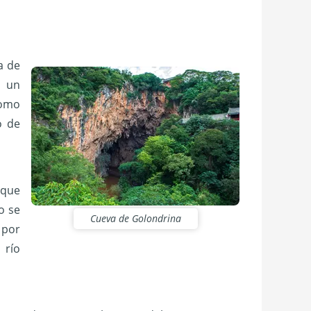
i
a de
o un
como
o de
 que
o se
Cueva de Golondrina
 por
 río