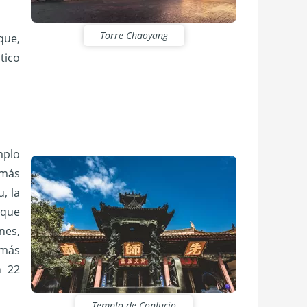
Torre Chaoyang
que,
tico
mplo
 más
, la
 que
nes,
 más
n 22
Templo de Confucio