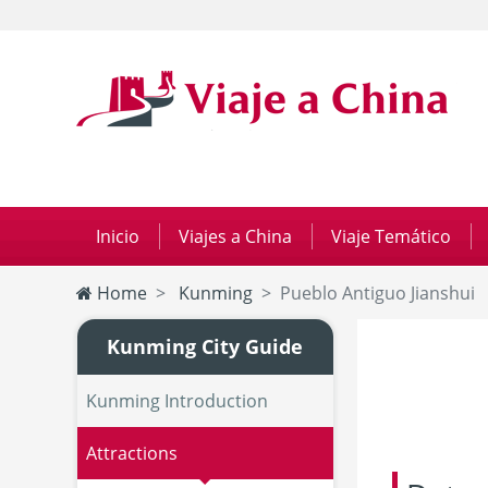
Inicio
|
Viajes a China
|
Viaje Temático
|
Home
Kunming
Pueblo Antiguo Jianshui
Kunming City Guide
Kunming Introduction
Attractions