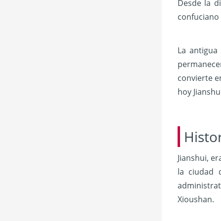
Desde la d
confuciano 
La antigua 
permanecen 
convierte e
hoy Jianshu
Histo
Jianshui, e
la ciudad 
administrat
Xioushan.