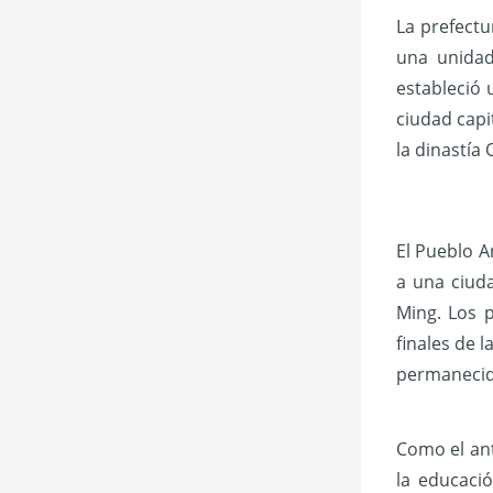
La prefectu
una unidad
estableció u
ciudad capi
la dinastía
El Pueblo
A
a una ciuda
Ming. Los 
finales de l
permanecido
Como el ant
la educaci