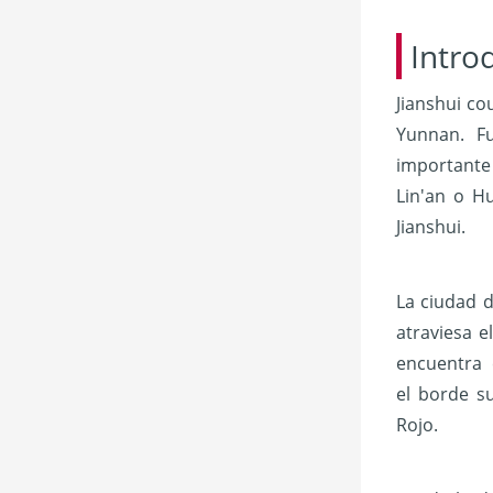
Intro
Jianshui co
Yunnan. Fu
importante
Lin'an o H
Jianshui.
La ciudad d
atraviesa e
encuentra 
el borde s
Rojo.