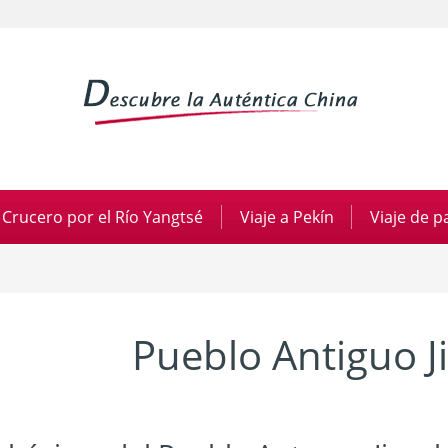
Crucero por el Río Yangtsé
|
Viaje a Pekín
|
Viaje de 
Pueblo Antiguo J