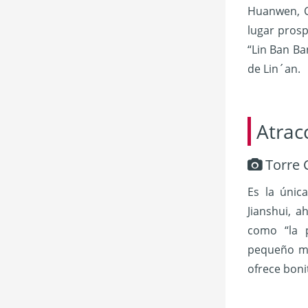
Huanwen, C
lugar prosp
“Lin Ban Ba
de Lin´an.
Atrac
Torre 
Es la únic
Jianshui, 
como “la 
pequeño mus
ofrece bonit