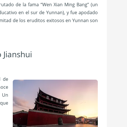
rutado de la fama “Wen Xian Ming Bang” (un
ducativo en el sur de Yunnan), y fue apodado
a mitad de los eruditos exitosos en Yunnan son
 Jianshui
d de
noce
. Un
 que