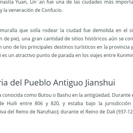
inastía Yuan, Lin´an fue una de las ciudades más import
y la veneración de Confucio.
muralla que solía rodear la ciudad fue demolida en el si
de pie), una gran cantidad de sitios históricos aún se con
n uno de los principales destinos turísticos en la provincia
i es un atractivo punto de parada en los viajes entre Kunmi
ria del Pueblo Antiguo Jianshui
ra conocida como Butou o Bashu en la antigüedad. Durante e
de Huili entre 806 y 820, y estaba bajo la jurisdicci
iva del Reino de Nanzhao); durante el Reino de Dali (937-125