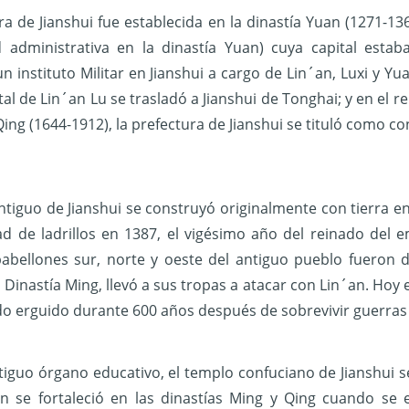
ra de Jianshui fue establecida en la dinastía Yuan (1271-1
 administrativa en la dinastía Yuan) cuya capital esta
n instituto Militar en Jianshui a cargo de Lin´an, Luxi y Yua
tal de Lin´an Lu se trasladó a Jianshui de Tonghai; y en el
 Qing (1644-1912), la prefectura de Jianshui se tituló como c
ntiguo
de Jianshui se construyó originalmente con tierra e
d de ladrillos en 1387, el vigésimo año del reinado del
pabellones sur, norte y oeste del antiguo pueblo fueron 
a Dinastía Ming, llevó a sus tropas a atacar con Lin´an. Hoy
 erguido durante 600 años después de sobrevivir guerras
iguo órgano educativo, el templo confuciano de Jianshui se
ón se fortaleció en las dinastías Ming y Qing cuando se