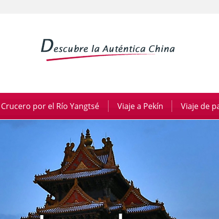
Crucero por el Río Yangtsé
|
Viaje a Pekín
|
Viaje de 