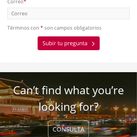
Correo
*
Términos con
*
son campos obligatorios
Subir tu pregunta
Can’t find what you’re
looking for?
CONSULTA