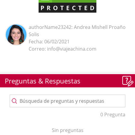
authorName23242: Andrea Mishell Proaño
Solis
Fecha: 06/02/2021
Correo: info@viajeachina.com
Preguntas & Respuestas
0 Pregunta
Sin preguntas