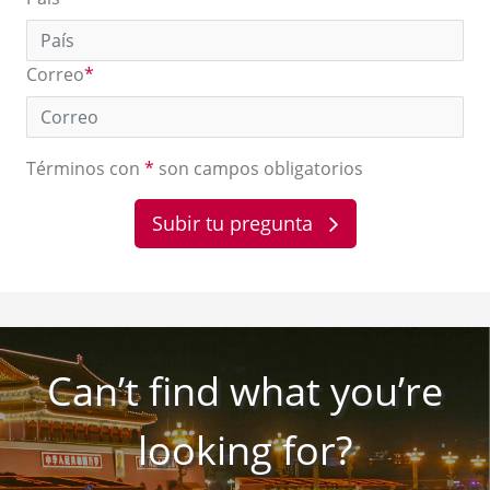
Correo
*
Términos con
*
son campos obligatorios
Subir tu pregunta
Can’t find what you’re
looking for?