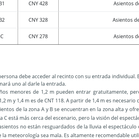
B1
CNY 428
Asientos 
B2
CNY 328
Asientos de
 C
CNY 278
Asientos d
ersona debe acceder al recinto con su entrada individual. El
gnará uno al darle la entrada.
iños menores de 1,2 m pueden entrar gratuitamente, pero
1,2 m y 1,4 m es de CNT 118. A partir de 1,4 m es necesario
ientos de la zona A y B se encuentran en la zona alta y of
a C está más cerca del escenario, pero la visión del espectá
 asientos no están resguardados de la lluvia el espectácu
 la meteorología sea mala. Es altamente recomendable utili