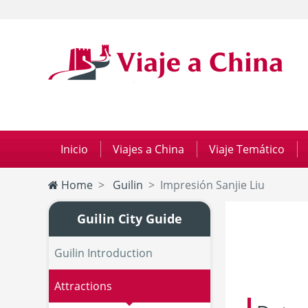
Inicio
|
Viajes a China
|
Viaje Temático
|
Home
Guilin
Impresión Sanjie Liu
Guilin City Guide
Guilin Introduction
Attractions