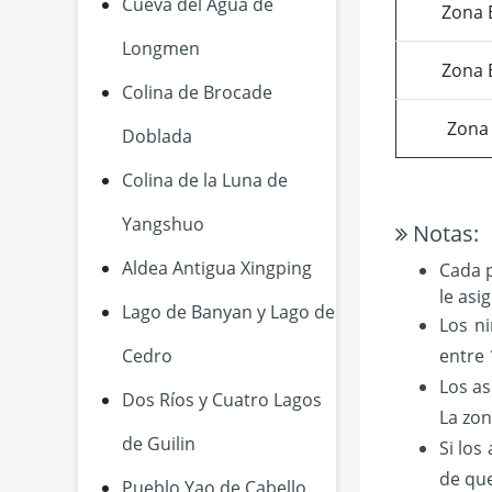
Cueva del Agua de
Zona 
Longmen
Zona 
Colina de Brocade
Zona
Doblada
Colina de la Luna de
Yangshuo
Notas:
Aldea Antigua Xingping
Cada p
le asi
Lago de Banyan y Lago de
Los n
Cedro
entre 
Los as
Dos Ríos y Cuatro Lagos
La zon
de Guilin
Si los
de que
Pueblo Yao de Cabello