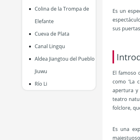
Colina de la Trompa de
Es un espe
espectácul
Elefante
sus puertas
Cueva de Plata
Canal Lingqu
Intro
Aldea Jiangtou del Pueblo
Jiuwu
El famoso 
como ‘La c
Río Li
apertura y 
teatro natu
folclore, q
Es una exp
majestuoso