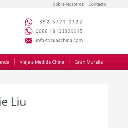
Sobre Nosotros
Contacto
+852 5771 0122
0086 18103329915
info@viajeachina.com
panda
|
Viaje a Medida China
|
Gran Muralla
e Liu