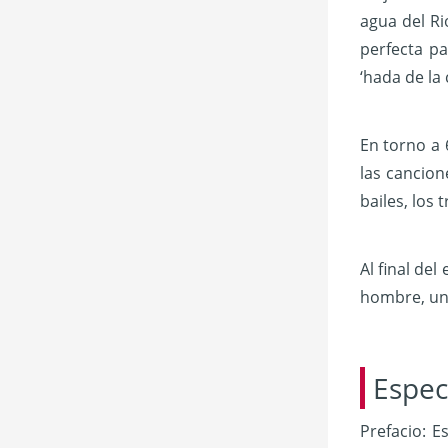
agua del Ri
perfecta pa
‘hada de la 
En torno a 
las cancion
bailes, los 
Al final de
hombre, una
Espec
Prefacio: E