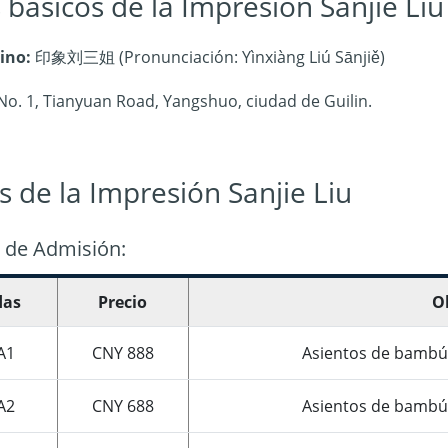
 básicos de la Impresión Sanjie Liu
ino:
印象刘三姐 (Pronunciación: Yìnxiàng Liú Sānjiě)
o. 1, Tianyuan Road, Yangshuo, ciudad de Guilin.
as de la Impresión Sanjie Liu
 de Admisión:
das
Precio
O
A1
CNY 888
Asientos de bambú 
A2
CNY 688
Asientos de bambú 