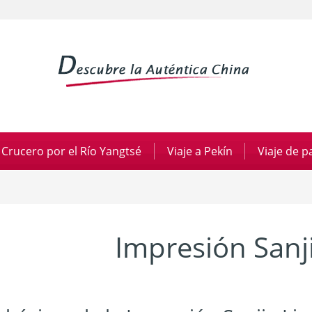
Crucero por el Río Yangtsé
|
Viaje a Pekín
|
Viaje de 
Impresión Sanji