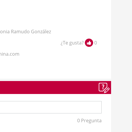
onia Ramudo González
¿Te gusta?
0
china.com
0 Pregunta