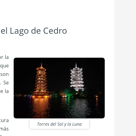
 el Lago de Cedro
r la
 que
 son
. Se
e la
tura
Torres del Sol y la Luna
 más