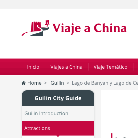
Inicio
|
Viajes a China
|
Viaje Temático
|
Home
Guilin
Lago de Banyan y Lago de C
Guilin City Guide
Guilin Introduction
Attractions