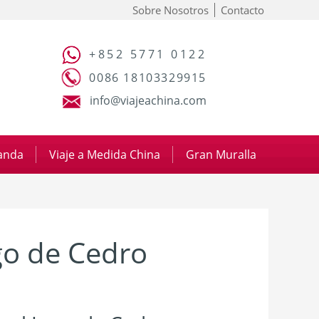
Sobre Nosotros
Contacto
+852 5771 0122
0086 18103329915
info@viajeachina.com
panda
|
Viaje a Medida China
|
Gran Muralla
go de Cedro