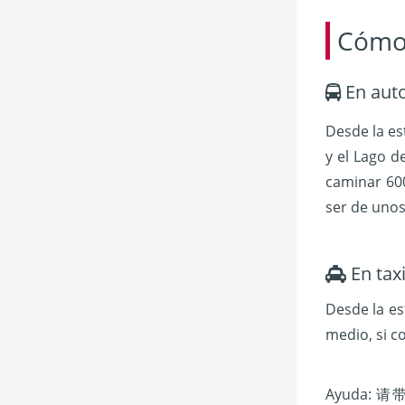
Cómo 
En aut
Desde la es
y el Lago d
caminar 600
ser de unos
En tax
Desde la es
medio, si c
Ayuda: 请带我