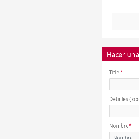
Hacer una
Title
*
Detalles ( opc
Nombre
*