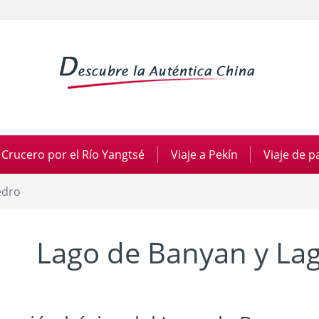
Crucero por el Río Yangtsé
|
Viaje a Pekín
|
Viaje de 
edro
Lago de Banyan y La