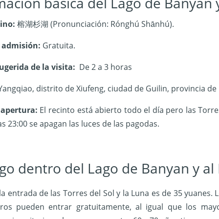
mación básica del Lago de Banyan 
ino:
榕湖杉湖 (Pronunciación: Rónghú Shānhú).
 admisión:
Gratuita.
gerida de la visita:
De 2 a 3 horas
angqiao, distrito de Xiufeng, ciudad de Guilin, provincia de
 apertura:
El recinto está abierto todo el día pero las Torr
las 23:00 se apagan las luces de las pagodas.
go dentro del Lago de Banyan y al
 la entrada de las Torres del Sol y la Luna es de 35 yuanes.
L
ros pueden entrar gratuitamente, al igual que los ma