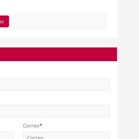
as
Correo
*