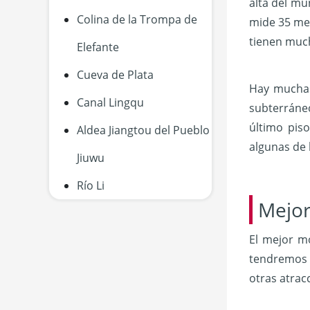
alta del mu
Colina de la Trompa de
mide 35 met
tienen much
Elefante
Cueva de Plata
Hay muchas 
Canal Lingqu
subterráneo
último pis
Aldea Jiangtou del Pueblo
algunas de 
Jiuwu
Río Li
Mejor
El mejor m
tendremos v
otras atrac