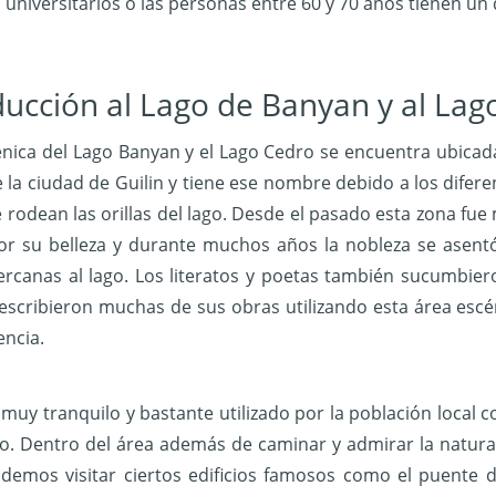
 universitarios o las personas entre 60 y 70 años tienen u
ducción al Lago de Banyan y al Lag
énica del Lago Banyan y el Lago Cedro se encuentra ubicad
e la ciudad de Guilin y tiene ese nombre debido a los difere
 rodean las orillas del lago. Desde el pasado esta zona fue
or su belleza y durante muchos años la nobleza se asent
ercanas al lago. Los literatos y poetas también sucumbier
y escribieron muchas de sus obras utilizando esta área escé
ncia.
 muy tranquilo y bastante utilizado por la población local 
o. Dentro del área además de caminar y admirar la natura
demos visitar ciertos edificios famosos como el puente 