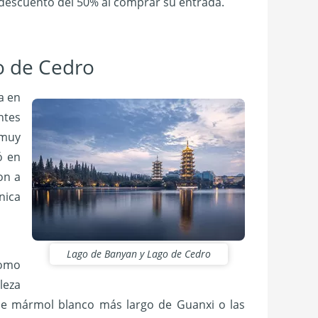
n descuento del 50% al comprar su entrada.
o de Cedro
a en
ntes
 muy
ó en
on a
nica
Lago de Banyan y Lago de Cedro
como
leza
de mármol blanco más largo de Guanxi o las