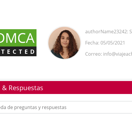
authorName23242: S
Fecha: 05/05/2021
Correo: info@viajea
 & Respuestas