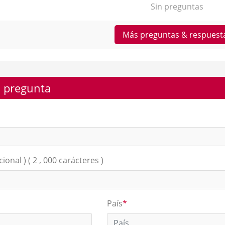
Sin preguntas
Más preguntas & respuest
 pregunta
ional ) ( 2 , 000 carácteres )
País
*