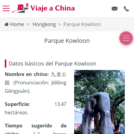
Home
Hongkong
Parque Kowloon
Parque Kowloon
Datos básicos del Parque Kowloon
Nombre en chino:
九龙公
园 (Pronunciación: Jiŭlóng
Gōngyuán).
Superficie:
13.47
hectáreas.
Tiempo sugerido de