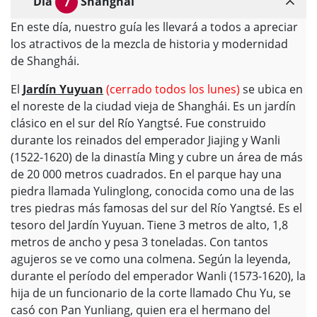
Día
Shanghái
7
En este día, nuestro guía les llevará a todos a apreciar
los atractivos de la mezcla de historia y modernidad
de Shanghái.
El
Jardín Yuyuan
(cerrado todos los lunes)
se ubica en
el noreste de la ciudad vieja de Shanghái. Es un jardín
clásico en el sur del Río Yangtsé. Fue construido
durante los reinados del emperador Jiajing y Wanli
(1522-1620) de la dinastía Ming y cubre un área de más
de 20 000 metros cuadrados. En el parque hay una
piedra llamada Yulinglong, conocida como una de las
tres piedras más famosas del sur del Río Yangtsé. Es el
tesoro del Jardín Yuyuan. Tiene 3 metros de alto, 1,8
metros de ancho y pesa 3 toneladas. Con tantos
agujeros se ve como una colmena. Según la leyenda,
durante el período del emperador Wanli (1573-1620), la
hija de un funcionario de la corte llamado Chu Yu, se
casó con Pan Yunliang, quien era el hermano del