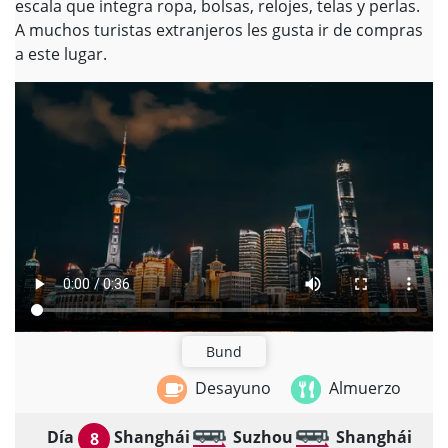
escala que integra ropa, bolsas, relojes, telas y perlas.
A muchos turistas extranjeros les gusta ir de compras
a este lugar.
Bund
Desayuno
Almuerzo
Día
Shanghái
Suzhou
Shanghái
8