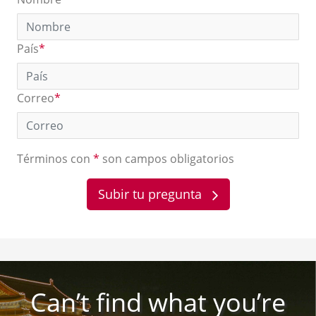
País
*
Correo
*
Términos con
*
son campos obligatorios
Subir tu pregunta
Can’t find what you’re