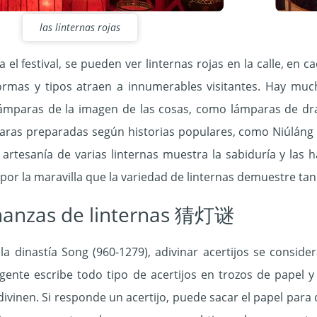
las linternas rojas
 el festival, se pueden ver linternas rojas en la calle, en c
ormas y tipos atraen a innumerables visitantes. Hay mucho
ámparas de la imagen de las cosas, como lámparas de dra
paras preparadas según historias populares, como Niúláng
artesanía de varias linternas muestra la sabiduría y las h
or la maravilla que la variedad de linternas demuestre tan v
nanzas de linternas 猜灯谜
 la dinastía Song (960-1279), adivinar acertijos se conside
 gente escribe todo tipo de acertijos en trozos de papel y
adivinen. Si responde un acertijo, puede sacar el papel para