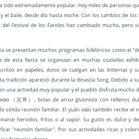
ha sido extremadamente popular. Hay miles de personas qu
 y el baile, desde día hasta noche. Con los cambios de los 
del Festival de los Faroles han cambiado mucho, pero sig
sta se presentan muchos programas folklóricos como el "des
e de esta fiesta se organizan en muchas ciudades exhibi
Escritos en papeles, éstos se cuelgan en las linternas y 
sta tradición apareció durante la dinastía Song. Debido a su
en una actividad muy popular y el pueblo disfruta mucho de 
 xiāo（元宵）, bolas de arroz glutinoso con rellenos dul
 la sólida reunión familiar. El yuán xiāo también recib
narse hervidos, fritos o al vapor. Su gusto es dulce y d
ficar "reunión familiar". Por sus actividades ricas y col