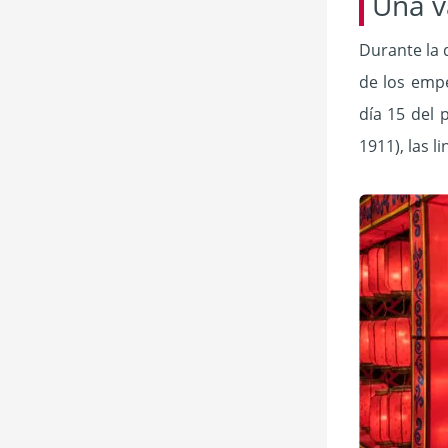
Una v
Durante la 
de los emp
día 15 del 
1911), las l