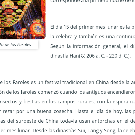
corresponde a la primera noche de lu
El día 15 del primer mes lunar es la p
la celebra y también es una continu
sta de los Faroles
Según la información general, el d
dinastía Han(汉 206 a. C. - 220 d. C.).
de los Faroles es un festival tradicional en China desde la 
ión de los faroles comenzó cuando los antiguos encendiero
nsectos y bestias en los campos rurales, con la esperanz
y rezar por una buena cosecha. Hasta el día de hoy, las
eas del suroeste de China todavía usan antorchas en el 
mer mes lunar. Desde las dinastías Sui, Tang y Song, la cele