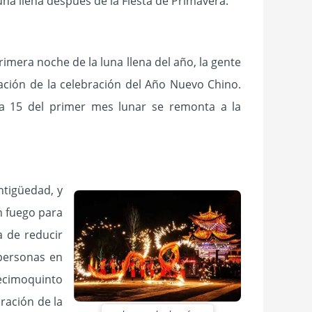
na llena después de la Fiesta de Primavera.
rimera noche de la luna llena del año, la gente
ación de la celebración del Año Nuevo Chino.
ía 15 del primer mes lunar se remonta a la
antigüedad, y
n fuego para
a de reducir
 personas en
decimoquinto
bración de la