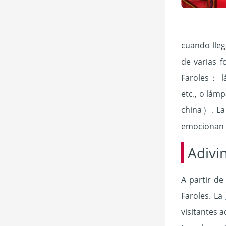
cuando llega
de varias f
Faroles： l
etc., o lám
china）. La 
emocionan p
Adivi
A partir de
Faroles. La
visitantes 