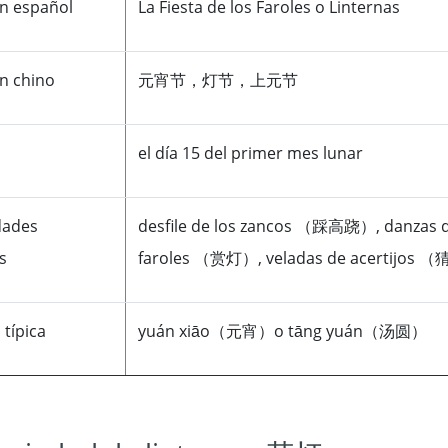
en español
La Fiesta de los Faroles o Linternas
en chino
元宵节，灯节，上元节
el día 15 del primer mes lunar
idades
desfile de los zancos （踩高跷）, danza
s
faroles （赏灯）, veladas de acertijos
 típica
yuán xiāo（元宵）o tāng yuán（汤圆）