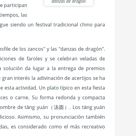
danzas de dragón
e participan
tiempos, las
ue siendo un festival tradicional chino para
file de los zancos" y las "danzas de dragón".
ciones de faroles y se celebran veladas de
su solución da lugar a la entrega de premios
 gran interés la adivinación de acertijos se ha
esta actividad. Un plato típico en esta fiesta
ces o carne. Su forma redonda y compacta
e el nombre de tāng yuán（汤圆）. Los tāng yuán
elicioso. Asimismo, su pronunciación también
oridas, es considerado como el más recreativo