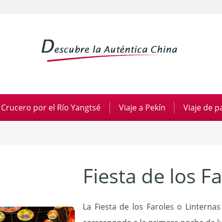
Crucero por el Río Yangtsé
|
Viaje a Pekín
|
Viaje de 
Fiesta de los F
La Fiesta de los Faroles o Linterna