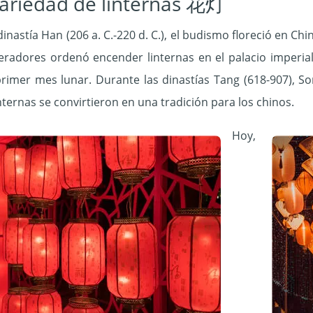
ariedad de linternas 花灯
dinastía Han (206 a. C.-220 d. C.), el budismo floreció en C
eradores ordenó encender linternas en el palacio imperi
primer mes lunar. Durante las dinastías Tang (618-907), So
internas se convirtieron en una tradición para los chinos.
Hoy,