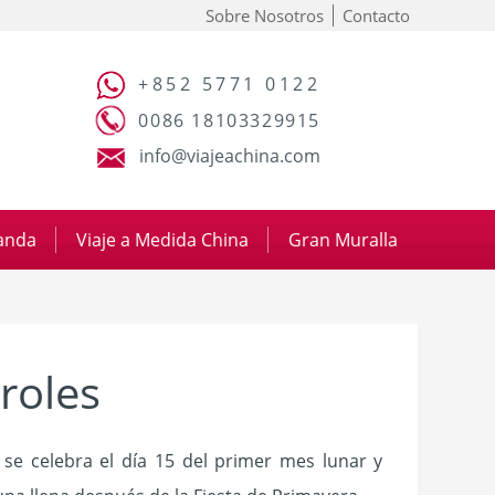
Sobre Nosotros
Contacto
+852 5771 0122
0086 18103329915
info@viajeachina.com
panda
|
Viaje a Medida China
|
Gran Muralla
aroles
s se celebra el día 15 del primer mes lunar y