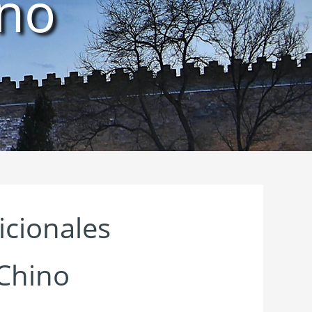
no
icionales
Chino