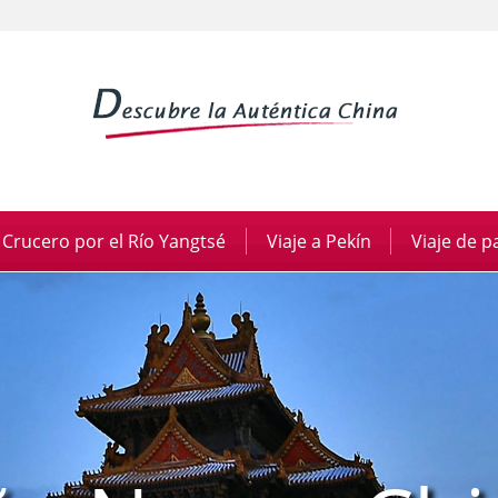
Crucero por el Río Yangtsé
|
Viaje a Pekín
|
Viaje de 