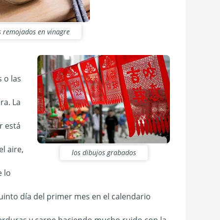
s remojados en vinagre
 o las
ra. La
r está
l aire,
los dibujos grabados
e lo
quinto día del primer mes en el calendario
 verduras y carne haciendo mucho ruido con la