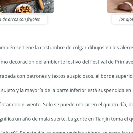
a de arroz con frijoles
los ajo
también se tiene la costumbre de colgar dibujos en los aleros
mo decoración del ambiente festivo del Festival de Primave
grabada con patrones y textos auspiciosos, el borde superio
ujeto y la mayoría de la parte inferior está suspendida en e
otar con el viento. Solo se puede retirar en el quinto día, d
ignifica un año de mala suerte. La gente en Tianjin toma el 
"pò wǔ". En este día, se come ravioles chinos, se corta las