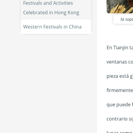
Festivals and Activities 
Celebrated in Hong Kong
la sop
Western Festivals in China
En Tianjin 
ventanas co
pieza está 
firmemente s
que puede fl
contrario s
lunar como 