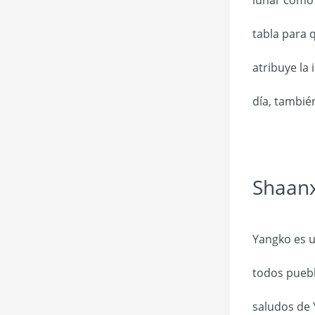
tabla para 
atribuye la
día, también
Shaanx
Yangko es u
todos puebl
saludos de 