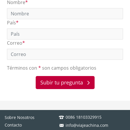
Nombre
*
País
*
Correo
*
Términos con
*
son campos obligatorios
Subir tu pregunta
0086 18103329915
Sobre Nosotros
Contacto
info@viajeachina.com