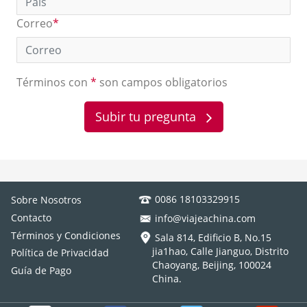
Correo
*
Términos con
*
son campos obligatorios
Subir tu pregunta
0086 18103329915
Sobre Nosotros
Contacto
info@viajeachina.com
Términos y Condiciones
Sala 814, Edificio B, No.15
jia1hao, Calle Jianguo, Distrito
Política de Privacidad
Chaoyang, Beijing, 100024
Guía de Pago
China.