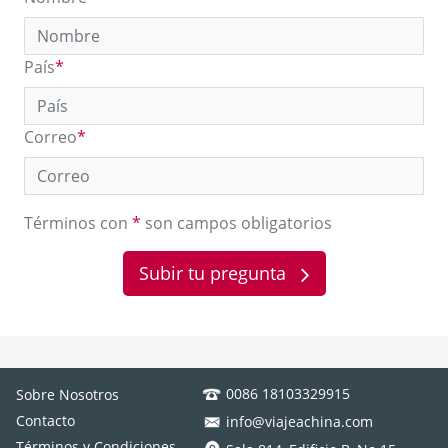
País
*
Correo
*
Términos con
*
son campos obligatorios
Subir tu pregunta
0086 18103329915
Sobre Nosotros
Contacto
info@viajeachina.com
Términos y Condiciones