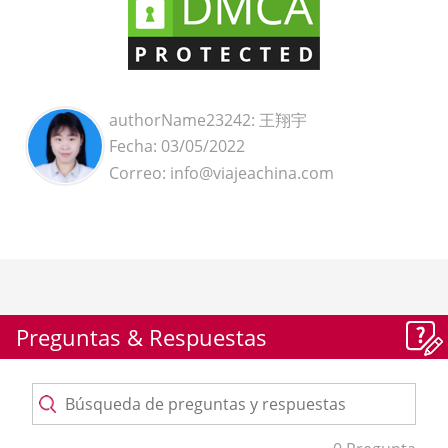
authorName23242: 王翔宇
Fecha: 03/05/2022
Correo: info@viajeachina.com
Preguntas & Respuestas